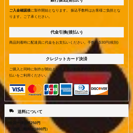
銀行振込(前払い)
ご入金確認後
に製作開始となります。 振込手数料はお客様ご負担とな
ります。ご了承ください。
代金引換(後払い)
商品到着時に配達員に代金をお支払いください。手数料:530円(税別)
クレジットカード決済
ご購入と同時に制作が開始となります。
お急ぎの方
はクレジットカード
払いをご利用ください。
local_shipping
送料について
全国一律送料250円
（沖縄、離島は1800円）