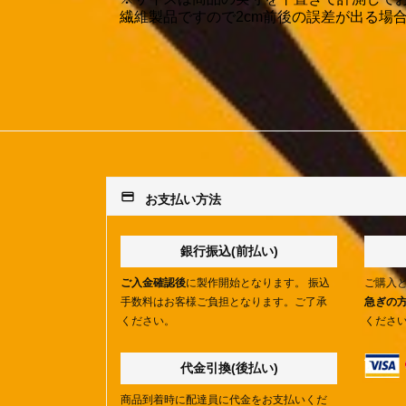
繊維製品ですので2cm前後の誤差が出る場
payment
お支払い方法
銀行振込(前払い)
ご入金確認後
に製作開始となります。 振込
ご購入
手数料はお客様ご負担となります。ご了承
急ぎの
ください。
くださ
代金引換(後払い)
商品到着時に配達員に代金をお支払いくだ