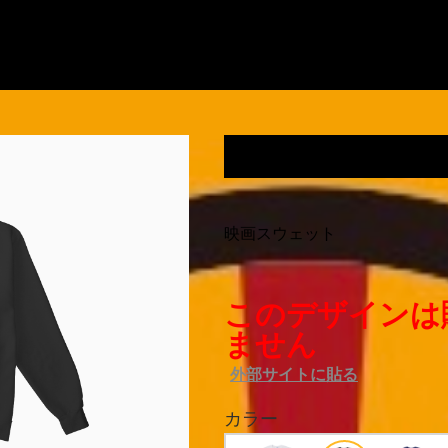
鬼の臍を蓼酢で喰うス
映画スウェット
このデザインは
ません
外部サイトに貼る
カラー