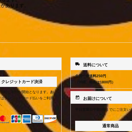
合があります。
local_shipping
送料について
全国一律送料250円
クレジットカード決済
（沖縄、離島は1800円）
と同時に制作が開始となります。
お
today
方
はクレジットカード払いをご利用
お届けについて
い。
平日営業日午前9時
までにご注文い
通常商品