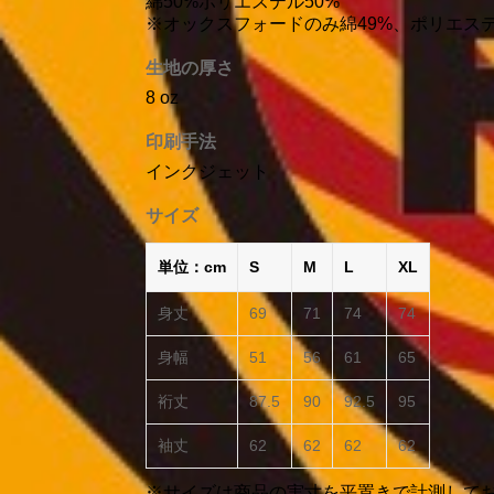
綿50%ポリエステル50%
※オックスフォードのみ綿49%、ポリエステ
生地の厚さ
8 oz
印刷手法
インクジェット
サイズ
単位：cm
S
M
L
XL
身丈
69
71
74
74
身幅
51
56
61
65
裄丈
87.5
90
92.5
95
袖丈
62
62
62
62
※サイズは商品の実寸を平置きで計測して