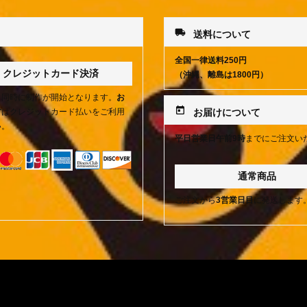
local_shipping
送料について
全国一律送料250円
クレジットカード決済
（沖縄、離島は1800円）
と同時に制作が開始となります。
お
today
方
はクレジットカード払いをご利用
お届けについて
い。
平日営業日午前9時
までにご注文い
通常商品
ご注文から
3営業日目
に発送します
特定商取引法