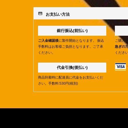
payment
お支払い方法
銀行振込(前払い)
ご入金確認後
に製作開始となります。 振込
ご購入
手数料はお客様ご負担となります。ご了承
急ぎの
ください。
くださ
代金引換(後払い)
商品到着時に配達員に代金をお支払いくだ
さい。手数料:530円(税別)