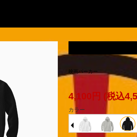
鬼の臍を蓼酢で喰うパ
映画パーカー
4,100円
(税込4,
カラー