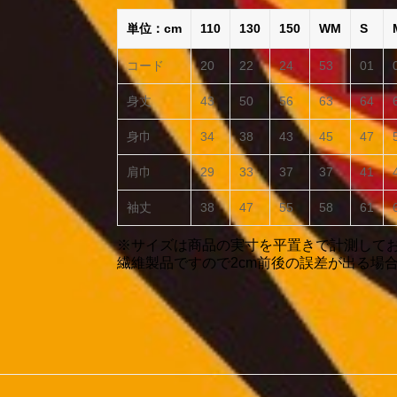
単位：cm
110
130
150
WM
S
コード
20
22
24
53
01
身丈
43
50
56
63
64
身巾
34
38
43
45
47
肩巾
29
33
37
37
41
袖丈
38
47
55
58
61
※サイズは商品の実寸を平置きで計測して
繊維製品ですので2cm前後の誤差が出る場