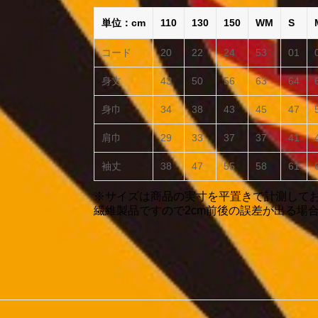
単位：cm
110
130
150
WM
S
コード
20
22
24
53
01
身丈
43
50
56
63
64
身巾
34
38
43
45
47
肩巾
29
33
37
37
41
袖丈
38
47
55
58
61
※サイズは商品の実寸を平置きで計測して
繊維製品ですので2cm前後の誤差が出る場