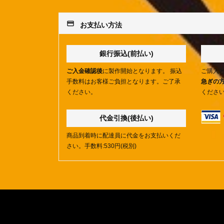
payment
お支払い方法
銀行振込(前払い)
ご入金確認後
に製作開始となります。 振込
ご購入
手数料はお客様ご負担となります。ご了承
急ぎの
ください。
くださ
代金引換(後払い)
商品到着時に配達員に代金をお支払いくだ
さい。手数料:530円(税別)