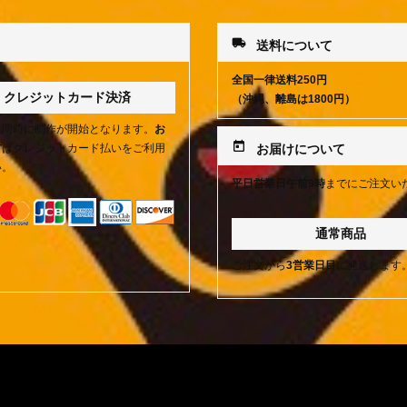
local_shipping
送料について
全国一律送料250円
クレジットカード決済
（沖縄、離島は1800円）
と同時に制作が開始となります。
お
today
方
はクレジットカード払いをご利用
お届けについて
い。
平日営業日午前9時
までにご注文い
通常商品
ご注文から
3営業日目
に発送します
特定商取引法