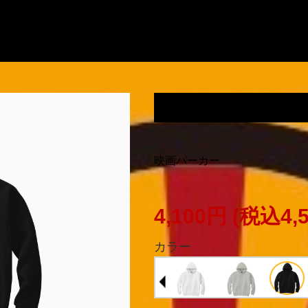
鬼の臍を蓼酢で喰うパ
映画パーカー
4,100円
(税込4,
カラー