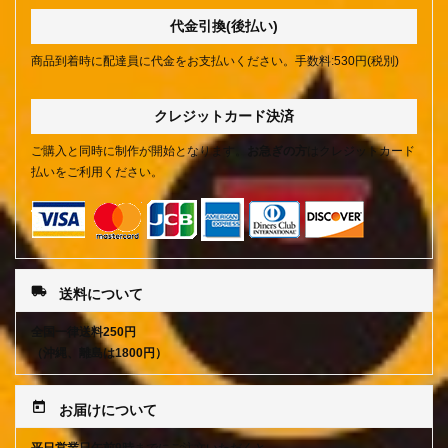
代金引換(後払い)
商品到着時に配達員に代金をお支払いください。手数料:530円(税別)
クレジットカード決済
ご購入と同時に制作が開始となります。
お急ぎの方
はクレジットカード
払いをご利用ください。
local_shipping
送料について
全国一律送料250円
（沖縄、離島は1800円）
today
お届けについて