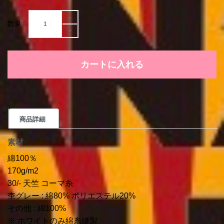
数量
カートに入れる
商品詳細
素材
綿100％
170g/m2
30/- 天竺 コーマ糸
杢グレー : 綿80% ポリエステル20%
その他 : 綿100%
※ ホワイトのみ綿糸縫製