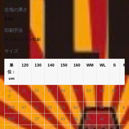
生地の厚さ
5 oz
印刷手法
インクジェット印刷
サイズ
単
120
130
140
150
160
WM
WL
S
M
位：
cm
コー
21
22
23
24
25
53
54
01
02
ド
身丈
47
51
55
59
62
61
64
65
68
身巾
35
37
40
43
45
43
46
47
50