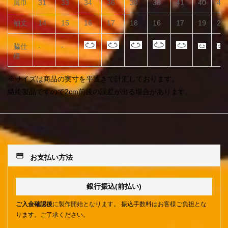
肩巾
31
33
34
36
38
38
41
40
43
袖丈
14
15
16
17
18
16
17
19
20
脇仕
-
-
様
※サイズは商品の実寸を平置きで計測しております。
繊維製品ですので2cm前後の誤差が出る場合があります。
payment
お支払い方法
銀行振込(前払い)
ご入金確認後
に製作開始となります。 振込手数料はお客様ご負担とな
ります。ご了承ください。