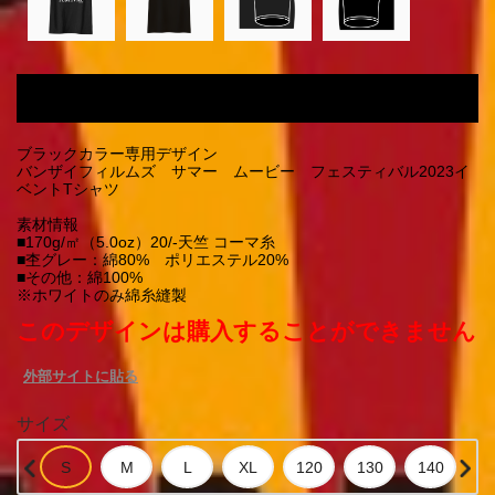
ブラックカラー専用デザイン BANZAI FILMS SUMMER
MOVIE FESTIVAL2023 Tシャツ
ブラックカラー専用デザイン
バンザイフィルムズ サマー ムービー フェスティバル2023イ
ベントTシャツ
素材情報
■170g/㎡（5.0oz）20/-天竺 コーマ糸
■杢グレー：綿80% ポリエステル20%
■その他：綿100%
※ホワイトのみ綿糸縫製
このデザインは購入することができません
外部サイトに貼る
サイズ