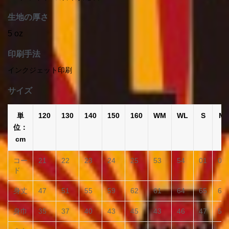
生地の厚さ
5 oz
印刷手法
インクジェット印刷
サイズ
単
120
130
140
150
160
WM
WL
S
M
位：
cm
コー
21
22
23
24
25
53
54
01
02
ド
身丈
47
51
55
59
62
61
64
65
68
身巾
35
37
40
43
45
43
46
47
50