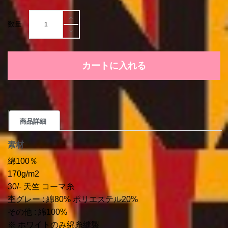
数量
カートに入れる
商品詳細
素材
綿100％
170g/m2
30/- 天竺 コーマ糸
杢グレー : 綿80% ポリエステル20%
その他 : 綿100%
※ ホワイトのみ綿糸縫製