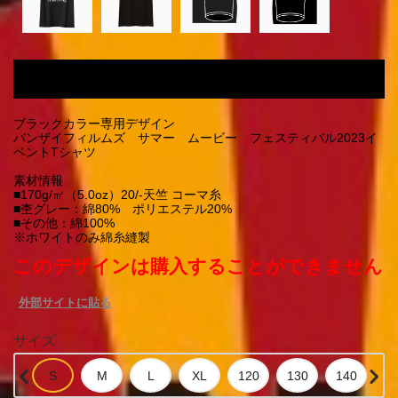
ブラックカラー専用デザイン BANZAI FILMS SUMMER
MOVIE FESTIVAL2023 Tシャツ
ブラックカラー専用デザイン
バンザイフィルムズ サマー ムービー フェスティバル2023イ
ベントTシャツ
素材情報
■170g/㎡（5.0oz）20/-天竺 コーマ糸
■杢グレー：綿80% ポリエステル20%
■その他：綿100%
※ホワイトのみ綿糸縫製
このデザインは購入することができません
外部サイトに貼る
サイズ