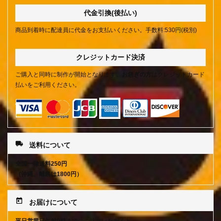
代金引換(後払い)
商品到着時に配達員に代金をお支払いください。手数料:530円(税別)
クレジットカード決済
ご購入と同時に制作が開始となります。
お急ぎの方
はクレジットカード
払いをご利用ください。
local_shipping
送料について
全国一律送料250円
（沖縄、離島は1800円）
today
お届けについて